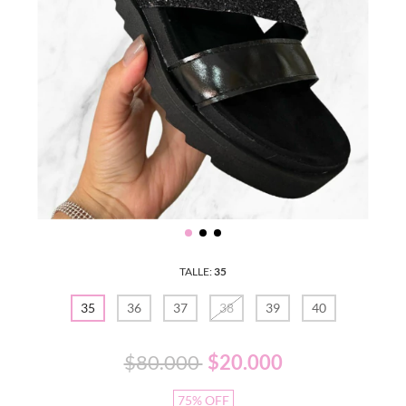
TALLE:
35
35
36
37
38
39
40
$80.000
$20.000
75
%
OFF