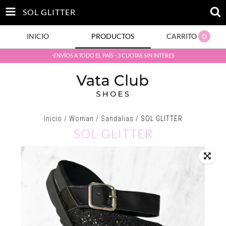
SOL GLITTER
INICIO
PRODUCTOS
CARRITO
0
-ENVÍOS A TODO EL PAÍS - 3 CUOTAS SIN INTERES
Inicio
/
Woman
/
Sandalias
/
SOL GLITTER
SOL GLITTER