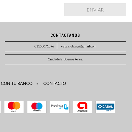
CONTACTANOS
01158071396
vata.club.arg@gmail.com
Ciudadela, Buenos Aires.
 CON TU BANCO
CONTACTO