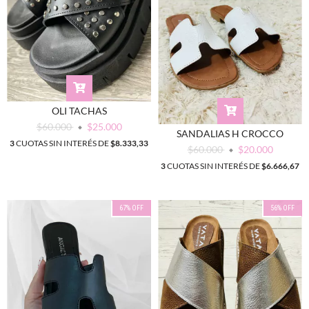
OLI TACHAS
$60.000
$25.000
SANDALIAS H CROCCO
3
CUOTAS SIN INTERÉS DE
$8.333,33
$60.000
$20.000
3
CUOTAS SIN INTERÉS DE
$6.666,67
67
%
OFF
56
%
OFF