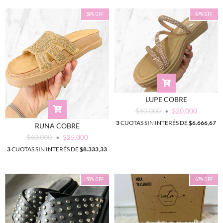
58
%
OFF
67
%
OFF
LUPE COBRE
$60.000
$20.000
3
CUOTAS SIN INTERÉS DE
$6.666,67
RUNA COBRE
$60.000
$25.000
3
CUOTAS SIN INTERÉS DE
$8.333,33
58
%
OFF
67
%
OFF