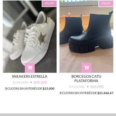
57
%
OFF
57
%
OFF
SNEAKERS ESTRELLA
BORCEGOS CATU
PLATAFORMA
$105.000
$45.000
$150.000
$65.000
3
CUOTAS SIN INTERÉS DE
$15.000
3
CUOTAS SIN INTERÉS DE
$21.666,67