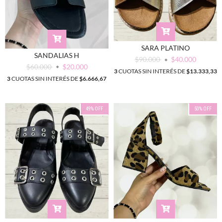
SARA PLATINO
SANDALIAS H
$90.000
$40.000
$60.000
$20.000
3
CUOTAS SIN INTERÉS DE
$13.333,33
3
CUOTAS SIN INTERÉS DE
$6.666,67
49
%
OFF
50
%
OFF