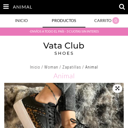
ANIMAL
INICIO
PRODUCTOS
CARRITO
0
-ENVÍOS A TODO EL PAÍS - 3 CUOTAS SIN INTERES
Inicio
/
Woman
/
Zapatillas
/
Animal
Animal