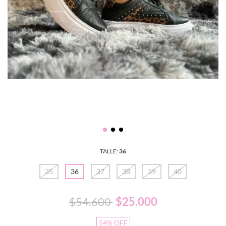
TALLE:
36
35
36
37
38
39
40
$54.600
$25.000
54
%
OFF